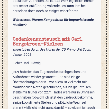
absurdum zu treiben. So ist das Werk eigentlich immer
erst seiner Aufführung vollendet, es kann ihm bei
derselben doch noch so einiges widerfahren.
Weiterlesen: Warum Komposition für improvisierende
Musiker?
Gedankenaustausch mit Carl
Bergstroem-Nielsen
angestoßen durch das Hören der CD Primordial Soup,
Januar 2008
Lieber Carl Ludwig,
jetzt habe ich das Zugesandte durchgesehen und
Aufnahmen wieder gelauscht… Es sind einige
Überraschungen darin… vor allem ist viel mehr mit
traditionellen Noten geschrieben, als ich glaubte. Ich
stellte mir früher vor, 2271 Hades wäre nur in Umrissen
beschrieben (obwohl ich jetzt den Eindruck bekomme,
einige koordinierte Stellen und plötzliche Wechsel
stimmt vielleicht nicht ganz damit) – so eigentlich auch