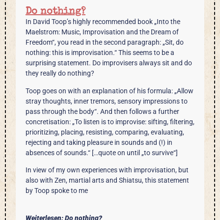
Do nothing?
In David Toop’s highly recommended book „Into the
Maelstrom: Music, Improvisation and the Dream of
Freedom“, you read in the second paragraph: „Sit, do
nothing: this is improvisation.“ This seems to be a
surprising statement. Do improvisers always sit and do
they really do nothing?
Toop goes on with an explanation of his formula: „Allow
stray thoughts, inner tremors, sensory impressions to
pass through the body“. And then follows a further
concretisation: „To listen is to improvise: sifting, filtering,
prioritizing, placing, resisting, comparing, evaluating,
rejecting and taking pleasure in sounds and (!) in
absences of sounds.“ […quote on until „to survive“]
In view of my own experiences with improvisation, but
also with Zen, martial arts and Shiatsu, this statement
by Toop spoke to me
Weiterlesen: Do nothing?