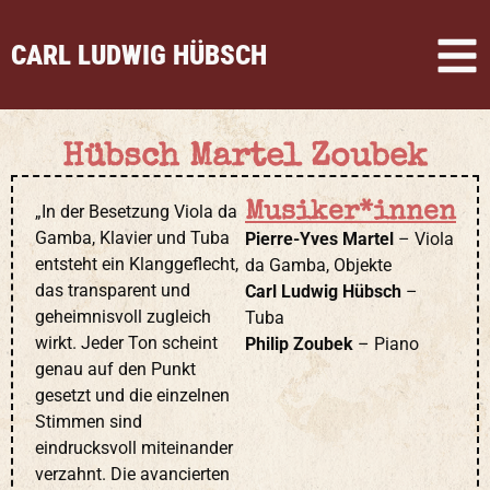
CARL LUDWIG HÜBSCH
Hübsch Martel Zoubek
Musiker*innen
„In der Besetzung Viola da
Gamba, Klavier und Tuba
Pierre-Yves Martel
– Viola
entsteht ein Klanggeflecht,
da Gamba, Objekte
das transparent und
Carl Ludwig Hübsch
–
geheimnisvoll zugleich
Tuba
wirkt. Jeder Ton scheint
Philip Zoubek
– Piano
genau auf den Punkt
gesetzt und die einzelnen
Stimmen sind
eindrucksvoll miteinander
verzahnt. Die avancierten